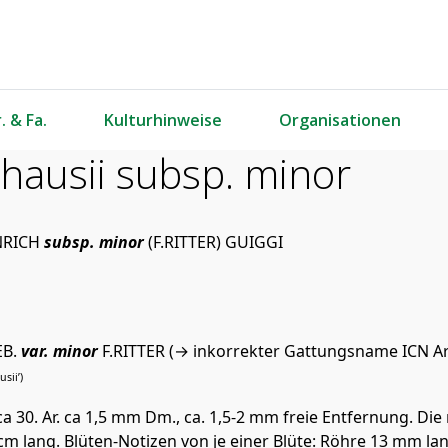
. & Fa.
Kulturhinweise
Organisationen
hausii subsp. minor
NRICH
subsp. minor
(F.RITTER) GUIGGI
EB.
var. minor
F.RITTER (→ inkorrekter Gattungsname ICN Art
sii’)
a 30. Ar. ca 1,5 mm Dm., ca. 1,5-2 mm freie Entfernung. Die m
5 cm lang. Blüten-Notizen von je einer Blüte: Röhre 13 mm la