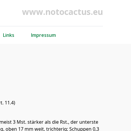
www.notocactus.eu
Links
Impressum
. 11.4)
eist 3 Mst. stärker als die Rst., der unterste
ng, oben 17 mm weit, trichterig; Schuppen 0,3