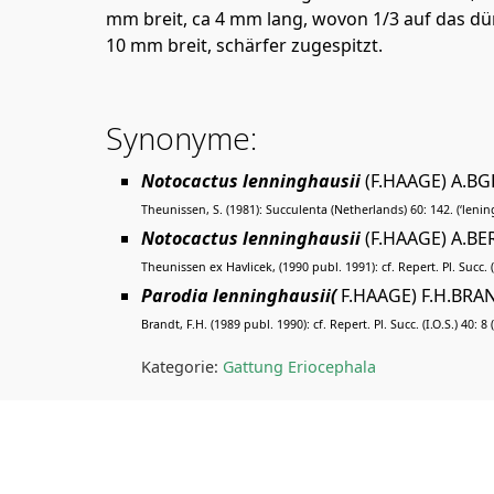
mm breit, ca 4 mm lang, wovon 1/3 auf das dür
10 mm breit, schärfer zugespitzt.
Synonyme:
Notocactus lenninghausii
(F.HAAGE) A.B
Theunissen, S. (1981): Succulenta (Netherlands) 60: 142. (‘lenin
Notocactus lenninghausii
(F.HAAGE) A.B
Theunissen ex Havlicek, (1990 publ. 1991): cf. Repert. Pl. Succ. (I
Parodia lenninghausii(
F.HAAGE) F.H.BR
Brandt, F.H. (1989 publ. 1990): cf. Repert. Pl. Succ. (I.O.S.) 40: 8
Kategorie:
Gattung Eriocephala