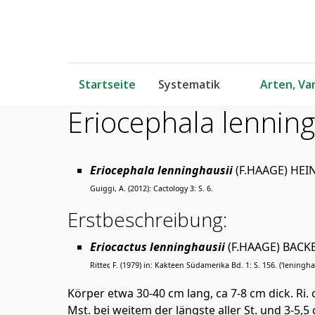
Startseite
Systematik
Arten, Var
Eriocephala lenning
Eriocephala lenninghausii
(F.HAAGE) HEI
Guiggi, A. (2012): Cactology 3: S. 6.
Erstbeschreibung:
Eriocactus lenninghausii
(F.HAAGE) BACK
Ritter, F. (1979) in: Kakteen Südamerika Bd. 1: S. 156. (‘leninghau
Körper etwa 30-40 cm lang, ca 7-8 cm dick. Ri. c
Mst. bei weitem der längste aller St. und 3-5,