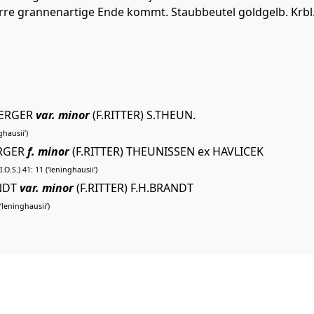
re grannenartige Ende kommt. Staubbeutel goldgelb. Krbl. 
GERGER
var. minor
(F.RITTER) S.THEUN.
ghausii’)
ERGER
f. minor
(F.RITTER) THEUNISSEN ex HAVLICEK
.O.S.) 41: 11 (‘leninghausii’)
ANDT
var. minor
(F.RITTER) F.H.BRANDT
(‘leninghausii’)