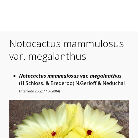
Mobile Menu Toggle
Notocactus mammulosus
var. megalanthus
Notocactus mammulosus var. megalanthus
(H.Schloss. & Brederoo) N.Gerloff & Neduchal
Internoto 25(2): 110 (2004)