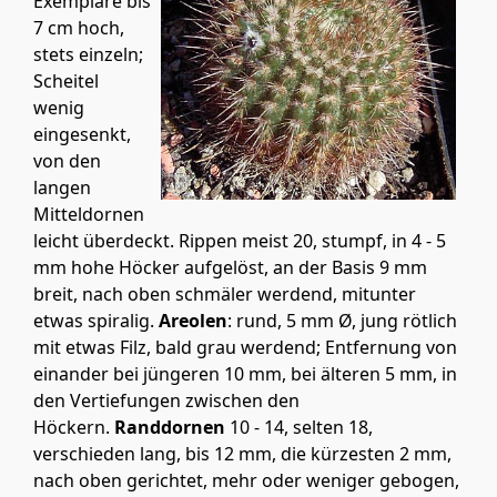
Exemplare bis
7 cm hoch,
stets einzeln;
Scheitel
wenig
eingesenkt,
von den
langen
Mitteldornen
leicht überdeckt. Rippen meist 20, stumpf, in 4 - 5
mm hohe Höcker aufgelöst, an der Basis 9 mm
breit, nach oben schmäler werdend, mitunter
etwas spiralig.
Areolen
: rund, 5 mm Ø, jung rötlich
mit etwas Filz, bald grau werdend; Entfernung von
einander bei jüngeren 10 mm, bei älteren 5 mm, in
den Vertiefungen zwischen den
Höckern.
Randdornen
10 - 14, selten 18,
verschieden lang, bis 12 mm, die kürzesten 2 mm,
nach oben gerichtet, mehr oder weniger gebogen,