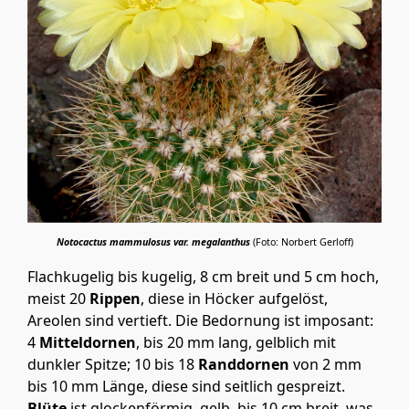
Notocactus mammulosus var. megalanthus
(Foto: Norbert Gerloff)
Flachkugelig bis kugelig, 8 cm breit und 5 cm hoch,
meist 20
Rippen
, diese in Höcker aufgelöst,
Areolen sind vertieft. Die Bedornung ist imposant:
4
Mitteldornen
, bis 20 mm lang, gelblich mit
dunkler Spitze; 10 bis 18
Randdornen
von 2 mm
bis 10 mm Länge, diese sind seitlich gespreizt.
Blüte
ist glockenförmig, gelb, bis 10 cm breit, was