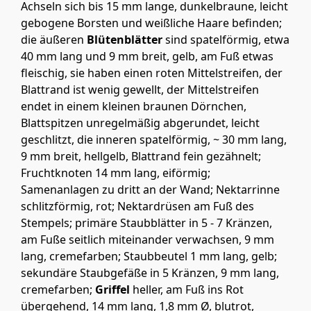
Achseln sich bis 15 mm lange, dunkelbraune, leicht
gebogene Borsten und weißliche Haare befinden;
die äußeren
Blütenblätter
sind spatelförmig, etwa
40 mm lang und 9 mm breit, gelb, am Fuß etwas
fleischig, sie haben einen roten Mittelstreifen, der
Blattrand ist wenig gewellt, der Mittelstreifen
endet in einem kleinen braunen Dörnchen,
Blattspitzen unregelmäßig abgerundet, leicht
geschlitzt, die inneren spatelförmig, ~ 30 mm lang,
9 mm breit, hellgelb, Blattrand fein gezähnelt;
Fruchtknoten 14 mm lang, eiförmig;
Samenanlagen zu dritt an der Wand; Nektarrinne
schlitzförmig, rot; Nektardrüsen am Fuß des
Stempels; primäre Staubblätter in 5 - 7 Kränzen,
am Fuße seitlich miteinander verwachsen, 9 mm
lang, cremefarben; Staubbeutel 1 mm lang, gelb;
sekundäre Staubgefäße in 5 Kränzen, 9 mm lang,
cremefarben;
Griffel
heller, am Fuß ins Rot
übergehend, 14 mm lang, 1,8 mm Ø, blutrot,