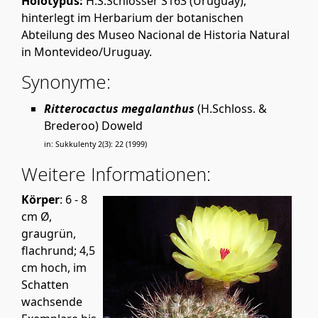
Holotypus:
H.S.Schlosser S163 (Uruguay),
hinterlegt im Herbarium der botanischen
Abteilung des Museo Nacional de Historia Natural
in Montevideo/Uruguay.
Synonyme:
Ritterocactus megalanthus
(H.Schloss. &
Brederoo) Doweld
in: Sukkulenty 2(3): 22 (1999)
Weitere Informationen:
Körper
: 6 - 8
cm Ø,
graugrün,
flachrund; 4,5
cm hoch, im
Schatten
wachsende