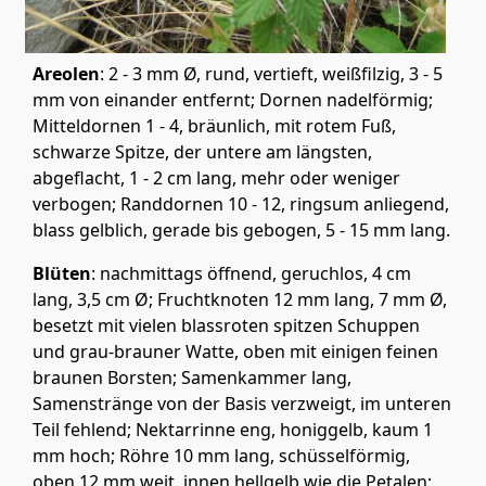
Areolen
: 2 - 3 mm Ø, rund, vertieft, weißfilzig, 3 - 5
mm von einander entfernt; Dornen nadelförmig;
Mitteldornen 1 - 4, bräunlich, mit rotem Fuß,
schwarze Spitze, der untere am längsten,
abgeflacht, 1 - 2 cm lang, mehr oder weniger
verbogen; Randdornen 10 - 12, ringsum anliegend,
blass gelblich, gerade bis gebogen, 5 - 15 mm lang.
Blüten
: nachmittags öffnend, geruchlos, 4 cm
lang, 3,5 cm Ø; Fruchtknoten 12 mm lang, 7 mm Ø,
besetzt mit vielen blassroten spitzen Schuppen
und grau-brauner Watte, oben mit einigen feinen
braunen Borsten; Samenkammer lang,
Samenstränge von der Basis verzweigt, im unteren
Teil fehlend; Nektarrinne eng, honiggelb, kaum 1
mm hoch; Röhre 10 mm lang, schüsselförmig,
oben 12 mm weit, innen hellgelb wie die Petalen;