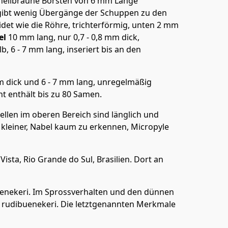
s hellbraune Borsten von 6 mm Länge
s gibt wenig Übergänge der Schuppen zu den
idet wie die Röhre, trichterförmig, unten 2 mm
e
l
10 mm lang, nur 0,7 - 0,8 mm dick,
b, 6 - 7 mm lang, inseriert bis an den
mm dick und 6 - 7 mm lang, unregelmäßig
ht enthält bis zu 80 Samen.
zellen im oberen Bereich sind länglich und
 kleiner, Nabel kaum zu erkennen, Micropyle
sta, Rio Grande do Sul, Brasilien. Dort an
buenekeri. Im Sprossverhalten und den dünnen
. rudibuenekeri. Die letztgenannten Merkmale