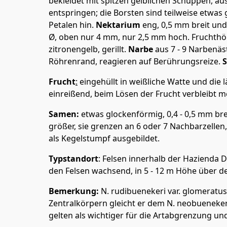
bekleidet mit spitzen gelblichen Schuppen, a
entspringen; die Borsten sind teilweise etwa
Petalen hin.
Nektarium
eng, 0,5 mm breit und 
Ø, oben nur 4 mm, nur 2,5 mm hoch. Fruchthöh
zitronengelb, gerillt.
Narbe
aus 7 - 9 Narbenäs
Röhrenrand, reagieren auf Berührungsreize.
Frucht
:
eingehüllt in weißliche Watte und die
einreißend, beim Lösen der Frucht verbleibt me
Samen:
etwas glockenförmig, 0,4 - 0,5 mm brei
größer, sie grenzen an 6 oder 7 Nachbarzellen
als Kegelstumpf ausgebildet.
Typstandort
: Felsen innerhalb der Hazienda 
den Felsen wachsend, in 5 - 12 m Höhe über 
Bemerkung:
N. rudibuenekeri var. glomeratus
Zentralkörpern gleicht er dem N. neobueneke
gelten als wichtiger für die Artabgrenzung un