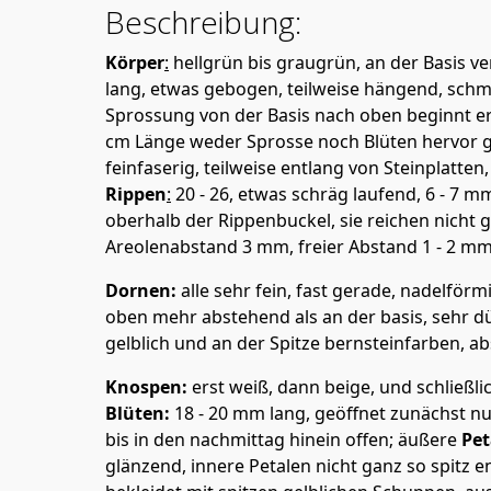
Beschreibung:
Körper
:
hellgrün bis graugrün, an der Basis v
lang, etwas gebogen, teilweise hängend, schm
Sprossung von der Basis nach oben beginnt ers
cm Länge weder Sprosse noch Blüten hervor geb
feinfaserig, teilweise entlang von Steinplatt
Rippen
:
20 - 26, etwas schräg laufend, 6 - 7 mm
oberhalb der Rippenbuckel, sie reichen nicht g
Areolenabstand 3 mm, freier Abstand 1 - 2 mm
Dornen:
alle sehr fein, fast gerade, nadelför
oben mehr abstehend als an der basis, sehr dün
gelblich und an der Spitze bernsteinfarben, a
Knospen:
erst weiß, dann beige, und schließl
Blüten:
18 - 20 mm lang, geöffnet zunächst nu
bis in den nachmittag hinein offen; äußere
Pet
glänzend, innere Petalen nicht ganz so spitz 