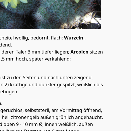
eitel wollig, bedornt, flach;
Wurzeln
,
ldend.
, deren Täler 3 mm tiefer liegen;
Areolen
sitzen
- 1,5 mm hoch, später verkahlend;
eist zu den Seiten und nach unten zeigend,
 2) kräftige und dunkler gespitzt, weißlich bis
 gebogen.
n.
eruchlos, selbststeril, am Vormittag öffnend,
, hell zitronengelb außen grünlich angehaucht,
d oben 9 - 10 mm Ø, innen weißlich, außen