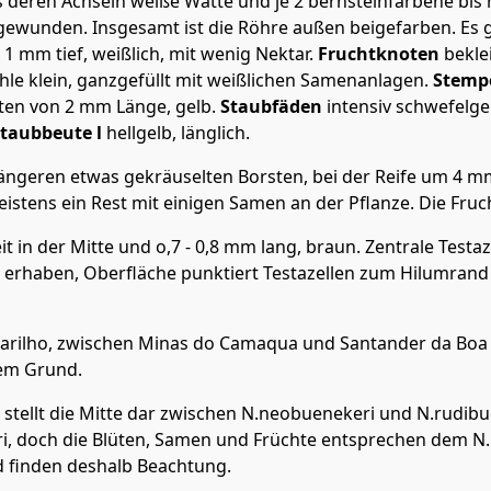
us deren Achseln weiße Watte und je 2 bernsteinfarbene bi
s gewunden. Insgesamt ist die Röhre außen beigefarben. E
1 mm tief, weißlich, mit wenig Nektar.
Fruchtknoten
bekle
le klein, ganzgefüllt mit weißlichen Samenanlagen.
Stemp
ten von 2 mm Länge, gelb.
Staubfäde
n
intensiv schwefelgel
Staubbeute
l
hellgelb, länglich.
 längeren etwas gekräuselten Borsten, bei der Reife um 4 
istens ein Rest mit einigen Samen an der Pflanze. Die Fruc
t in der Mitte und o,7 - 0,8 mm lang, braun. Zentrale Testa
, erhaben, Oberfläche punktiert Testazellen zum Hilumrand
Darilho, zwischen Minas do Camaqua und Santander da Boa Vi
dem Grund.
 stellt die Mitte dar zwischen N.neobuenekeri und N.rudi
ri, doch die Blüten, Samen und Früchte entsprechen dem N
d finden deshalb Beachtung.