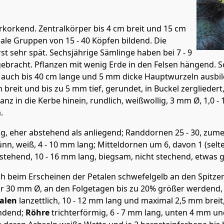
erkorkend. Zentralkörper bis 4 cm breit und 15 cm
ale Gruppen von 15 - 40 Köpfen bildend. Die
t sehr spät. Sechsjährige Sämlinge haben bei 7 - 9
racht. Pflanzen mit wenig Erde in den Felsen hängend. Sch
en, auch bis 40 cm lange und 5 mm dicke Hauptwurzeln ausbi
 breit und bis zu 5 mm tief, gerundet, in Buckel zergliedert
anz in die Kerbe hinein, rundlich, weißwollig, 3 mm Ø, 1,0 
.
mig, eher abstehend als anliegend; Randdornen 25 - 30, zum
n, weiß, 4 - 10 mm lang; Mitteldornen um 6, davon 1 (selten
bstehend, 10 - 16 mm lang, biegsam, nicht stechend, etwas
ich beim Erscheinen der Petalen schwefelgelb an den Spitze
r 30 mm Ø, an den Folgetagen bis zu 20% größer werdend, g
alen
lanzettlich, 10 - 12 mm lang und maximal 2,5 mm breit
endend;
Röhr
e
trichterförmig, 6 - 7 mm lang, unten 4 mm un