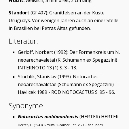
Frucht:
weißlich, 5 mm breit, 2 cm lang.
Standort
(Gf 407): Granitfelsen an der Küste
Uruguays. Vor wenigen Jahren auch an einer Stelle
in Brasilien bei Petras Altas gefunden.
Literatur:
Gerloff, Norbert (1992): Der Formenkreis um N.
neoarechavaletai (K. Schumann ex Spegazzini)
INTERNOTO 13 (1) S. 3 - 13.
Stuchlik, Stanislav (1993): Notocactus
neoarechavaletae (Schumann ex Spegazzini)
Havlicek 1989 - ROD NOTOCACTUS S. 95 - 96.
Synonyme:
Notocactus maldonadensis
(HERTER) HERTER
Herter, G. (1943): Revista Sudamer.Bot. 7: 216. fide Index