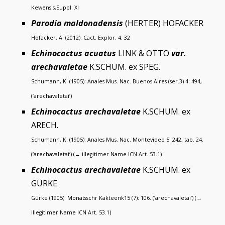
Kewensis,Suppl. XI
Parodia maldonadensis
(HERTER) HOFACKER
Hofacker, A. (2012): Cact. Explor. 4: 32
Echinocactus acuatus
LINK & OTTO
var.
arechavaletae
K.SCHUM. ex SPEG.
Schumann, K. (1905): Anales Mus. Nac. Buenos Aires (ser.3) 4: 494,
(‘arechavaletai‘)
Echinocactus arechavaletae
K.SCHUM. ex
ARECH.
Schumann, K. (1905): Anales Mus. Nac. Montevideo 5: 242, tab. 24.
(‘arechavaletai‘) (→ illegitimer Name ICN Art. 53.1)
Echinocactus arechavaletae
K.SCHUM. ex
GÜRKE
Gürke (1905): Monatsschr Kakteenk15 (7): 106. (‘arechavaletai‘) (→
illegitimer Name ICN Art. 53.1)