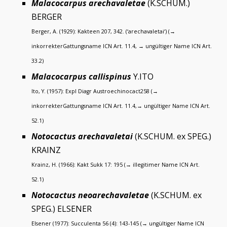
Malacocarpus arechavaletae
(K.SCHUM.)
BERGER
Berger, A. (1929): Kakteen 207, 342. (‘arechavaletai‘) (→
inkorrekterGattungsname ICN Art. 11.4, → ungültiger Name ICN Art.
33.2)
Malacocarpus callispinus
Y.ITO
Ito, Y. (1957): Expl Diagr Austroechinocact258 (→
inkorrekterGattungsname ICN Art. 11.4,→ ungültiger Name ICN Art.
52.1)
Notocactus arechavaletai
(K.SCHUM. ex SPEG.)
KRAINZ
Krainz, H. (1966): Kakt Sukk 17: 195 (→ illegitimer Name ICN Art.
52.1)
Notocactus neoarechavaletae
(K.SCHUM. ex
SPEG.) ELSENER
Elsener (1977): Succulenta 56 (4): 143-145 (→ ungültiger Name ICN