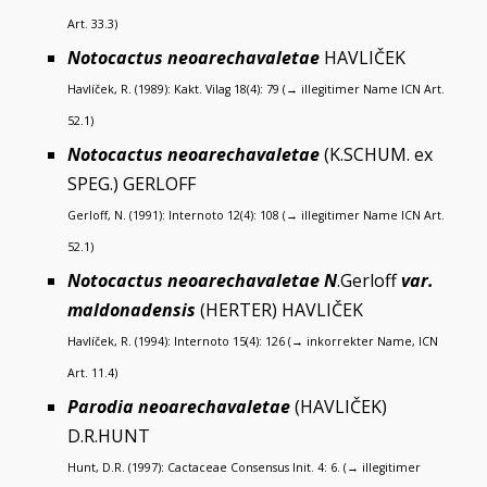
Art. 33.3)
Notocactus neoarechavaletae
HAVLIČEK
Havlíček, R. (1989): Kakt. Vilag 18(4): 79 (→ illegitimer Name ICN Art.
52.1)
Notocactus neoarechavaletae
(K.SCHUM. ex
SPEG.) GERLOFF
Gerloff, N. (1991): Internoto 12(4): 108 (→ illegitimer Name ICN Art.
52.1)
Notocactus neoarechavaletae N
.Gerloff
var.
maldonadensis
(HERTER) HAVLIČEK
Havlíček, R. (1994): Internoto 15(4): 126 (→ inkorrekter Name, ICN
Art. 11.4)
Parodia neoarechavaletae
(HAVLIČEK)
D.R.HUNT
Hunt, D.R. (1997): Cactaceae Consensus Init. 4: 6. (→ illegitimer