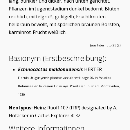
lang, dunkler und dicker, nach unten gerichtet.
Pflanzen im Jugendstadium dunkel bedornt. Blüten
reichlich, mittelgroß, goldgelb; Fruchtknoten
hellbraun bewollt, mit spärlichen braunen Borsten,
karminrot. Frucht weißlich.
(aus Internoto 25 (2))
Basionym (Erstbeschreibung):
Echinocactus maldonadensis
HERTER
Florula Uruguayensis plantae vasculares4: page 90, in Estudios
Botanicae en la Region Uruguaya. Privately published, Montevideo,
1930
Neotypus:
Heinz Ruoff 107 (FRP) designated by A.
Hofacker in Cactus Explorer 4: 32
Weitere Informationen