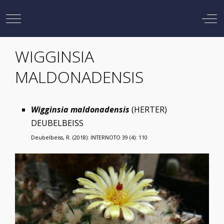
Mobile Menu Toggle
Off
WIGGINSIA
MALDONADENSIS
Wigginsia maldonadensis
(HERTER)
DEUBELBEISS
Deubelbeiss, R. (2018): INTERNOTO 39 (4): 110