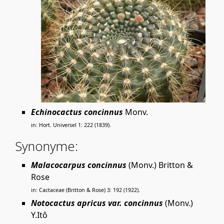
Echinocactus concinnus
Monv.
in: Hort. Universel 1: 222 (1839).
Synonyme:
Malacocarpus concinnus
(Monv.) Britton &
Rose
in: Cactaceae (Britton & Rose) 3: 192 (1922).
Notocactus apricus var. concinnus
(Monv.)
Y.Itô