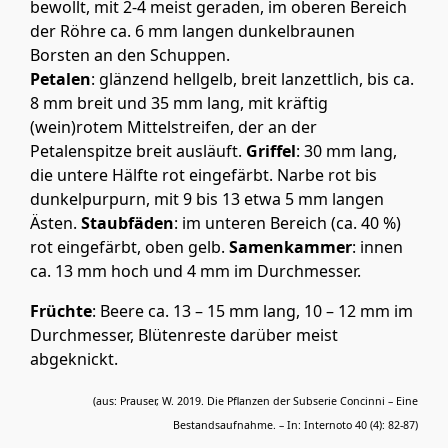
bewollt, mit 2-4 meist geraden, im oberen Bereich
der Röhre ca. 6 mm langen dunkelbraunen
Borsten an den Schuppen.
Petalen
: glänzend hellgelb, breit lanzettlich, bis ca.
8 mm breit und 35 mm lang, mit kräftig
(wein)rotem Mittelstreifen, der an der
Petalenspitze breit ausläuft.
Griffel
: 30 mm lang,
die untere Hälfte rot eingefärbt. Narbe rot bis
dunkelpurpurn, mit 9 bis 13 etwa 5 mm langen
Ästen.
Staubfäden
: im unteren Bereich (ca. 40 %)
rot eingefärbt, oben gelb.
Samenkammer
: innen
ca. 13 mm hoch und 4 mm im Durchmesser.
Früchte
: Beere ca. 13 – 15 mm lang, 10 – 12 mm im
Durchmesser, Blütenreste darüber meist
abgeknickt.
(aus: Prauser, W. 2019. Die Pflanzen der Subserie Concinni – Eine
Bestandsaufnahme. – In: Internoto 40 (4): 82-87)