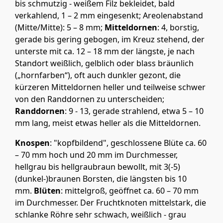
bis schmutzig - weißem Filz bekleidet, bald
verkahlend, 1 – 2 mm eingesenkt; Areolenabstand
(Mitte/Mitte): 5 – 8 mm;
Mitteldornen
: 4, borstig,
gerade bis gering gebogen, im Kreuz stehend, der
unterste mit ca. 12 – 18 mm der längste, je nach
Standort weißlich, gelblich oder blass bräunlich
(„hornfarben“), oft auch dunkler gezont, die
kürzeren Mitteldornen heller und teilweise schwer
von den Randdornen zu unterscheiden;
Randdornen
: 9 - 13, gerade strahlend, etwa 5 – 10
mm lang, meist etwas heller als die Mitteldornen.
Knospen
: "kopfbildend", geschlossene Blüte ca. 60
– 70 mm hoch und 20 mm im Durchmesser,
hellgrau bis hellgraubraun bewollt, mit 3(-5)
(dunkel-)braunen Borsten, die längsten bis 10
mm.
Blüten
: mittelgroß, geöffnet ca. 60 – 70 mm
im Durchmesser. Der Fruchtknoten mittelstark, die
schlanke Röhre sehr schwach, weißlich - grau