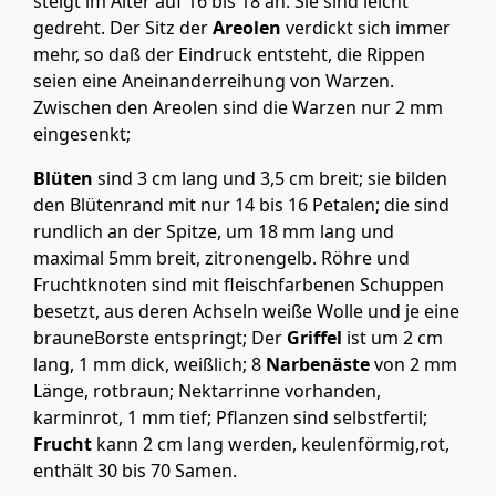
steigt im Alter auf 16 bis 18 an. Sie sind leicht
gedreht. Der Sitz der
Areolen
verdickt sich immer
mehr, so daß der Eindruck entsteht, die Rippen
seien eine Aneinanderreihung von Warzen.
Zwischen den Areolen sind die Warzen nur 2 mm
eingesenkt;
Blüten
sind 3 cm lang und 3,5 cm breit; sie bilden
den Blütenrand mit nur 14 bis 16 Petalen; die sind
rundlich an der Spitze, um 18 mm lang und
maximal 5mm breit, zitronengelb. Röhre und
Fruchtknoten sind mit fleischfarbenen Schuppen
besetzt, aus deren Achseln weiße Wolle und je eine
brauneBorste entspringt; Der
Griffel
ist um 2 cm
lang, 1 mm dick, weißlich; 8
Narbenäste
von 2 mm
Länge, rotbraun; Nektarrinne vorhanden,
karminrot, 1 mm tief; Pflanzen sind selbstfertil;
Frucht
kann 2 cm lang werden, keulenförmig,rot,
enthält 30 bis 70 Samen.