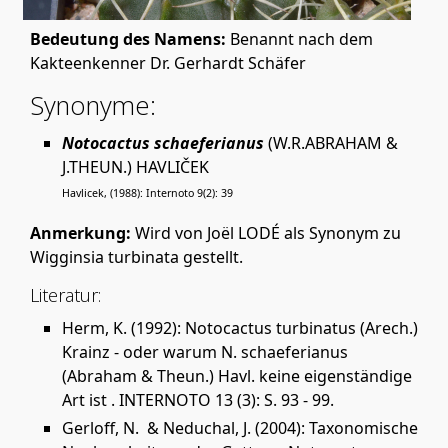
Bedeutung des Namens:
Benannt nach dem
Kakteenkenner Dr. Gerhardt Schäfer
Synonyme:
Notocactus schaeferianus
(W.R.ABRAHAM &
J.THEUN.) HAVLIČEK
Havlicek, (1988): Internoto 9(2): 39
Anmerkung:
Wird von Joël LODÉ als Synonym zu
Wigginsia turbinata gestellt.
Literatur:
Herm, K. (1992): Notocactus turbinatus (Arech.)
Krainz - oder warum N. schaeferianus
(Abraham & Theun.) Havl. keine eigenständige
Art ist . INTERNOTO 13 (3): S. 93 - 99.
Gerloff, N. & Neduchal, J. (2004): Taxonomische