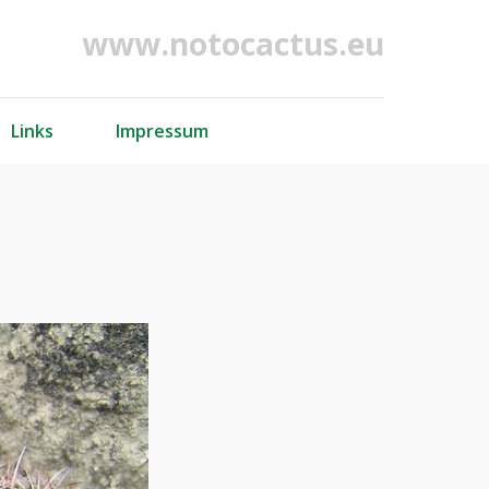
www.notocactus.eu
Links
Impressum