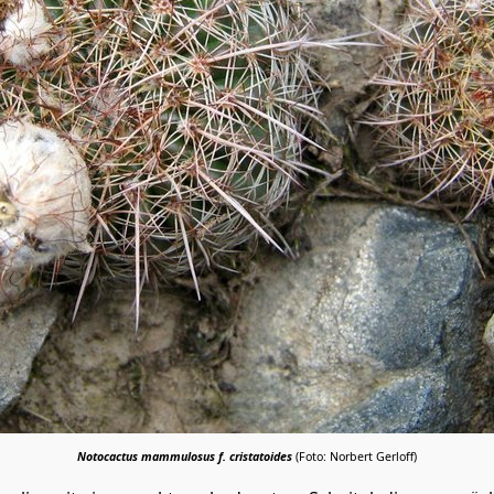
Notocactus mammulosus f. cristatoides
(Foto: Norbert Gerloff)