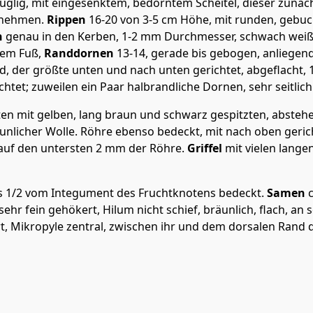
ig, mit eingesenktem, bedorntem Scheitel, dieser zunächst
unehmen.
Rippen
16-20 von 3-5 cm Höhe, mit runden, gebuck
n
genau in den Kerben, 1-2 mm Durchmesser, schwach weißfi
otem Fuß,
Randdornen
13-14, gerade bis gebogen, anliegend
nd, der größte unten und nach unten gerichtet, abgeflacht, 
et; zuweilen ein Paar halbrandliche Dornen, sehr seitlich 
ten mit gelben, lang braun und schwarz gespitzten, abst
äunlicher Wolle. Röhre ebenso bedeckt, mit nach oben ger
 auf den untersten 2 mm der Röhre.
Griffel
mit vielen lange
ls 1/2 vom Integument des Fruchtknotens bedeckt.
Samen
c
sehr fein gehökert, Hilum nicht schief, bräunlich, flach, a
t, Mikropyle zentral, zwischen ihr und dem dorsalen Rand 