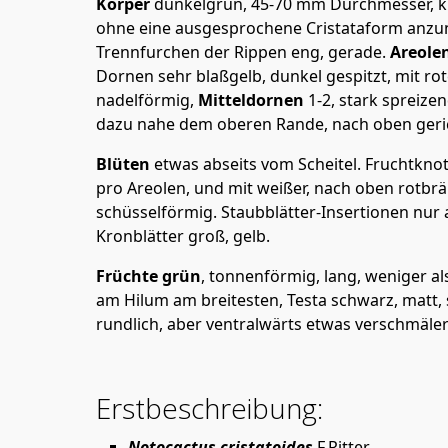
Körper
dunkelgrün, 45-70 mm Durchmesser, kugl
ohne eine ausgesprochene Cristataform anz
Trennfurchen der Rippen eng, gerade.
Areole
Dornen sehr blaßgelb, dunkel gespitzt, mit r
nadelförmig,
Mitteldornen
1-2, stark spreize
dazu nahe dem oberen Rande, nach oben gericht
Blüten
etwas abseits vom Scheitel. Fruchtkno
pro Areolen, und mit weißer, nach oben rotbr
schüsselförmig. Staubblätter-Insertionen nur
Kronblätter groß, gelb.
Früchte grün
, tonnenförmig, lang, weniger a
am Hilum am breitesten, Testa schwarz, matt, 
rundlich, aber ventralwärts etwas verschmäler
Erstbeschreibung:
Notocactus cristatoides
F.Ritter