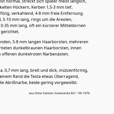
 normal, streckt sich später meist länglich,
elten Höckern, Kerben 1,5-3 mm tief,
lzig, verkahlend, 4-8 mm freie Entfernung.
, 5-10 mm lang, rings um die Areolen,
10-35 mm lang, oft ein kürzerer Mitteldornen
gerichtet.
ehenden, 5-8 mm langen Haarborsten, mehreren
ichteten dunkelbraunen Haarborsten, innen
n offenen dunkelroten Narbenästen.
a. 0,7 mm lang, breit und dick, mützenförmig,
n seinem Rand die Testa etwas Überragend,
die Abrißnarbe, beide gering vorgewölbt.
(aus Ritter Kakteen Südamerika Bd1: 190 1979)