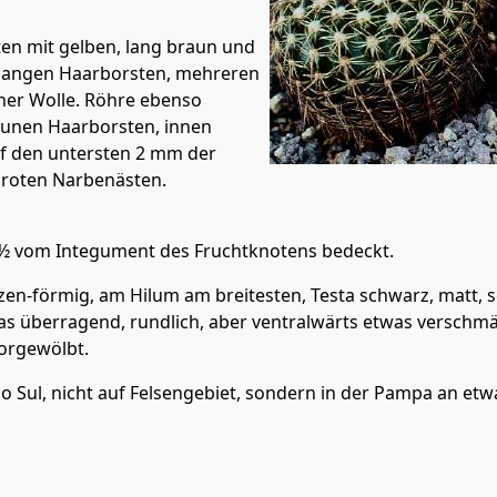
ten mit gelben, lang braun und
 langen Haarborsten, mehreren
cher Wolle. Röhre ebenso
aunen Haarborsten, innen
uf den untersten 2 mm der
elroten Narbenästen.
s ½ vom Integument des Fruchtknotens bedeckt.
tzen-förmig, am Hilum am breitesten, Testa schwarz, matt, s
was überragend, rundlich, aber ventralwärts etwas verschmä
vorgewölbt.
o Sul, nicht auf Felsengebiet, sondern in der Pampa an etwa