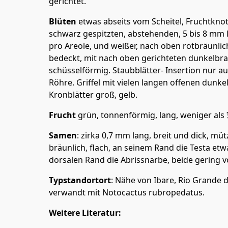
gerichtet.
Blüten
etwas abseits vom Scheitel, Fruchtkno
schwarz gespitzten, abstehenden, 5 bis 8 mm
pro Areole, und weißer, nach oben rotbräunli
bedeckt, mit nach oben gerichteten dunkelbr
schüsselförmig. Staubblätter- Insertion nur a
Röhre. Griffel mit vielen langen offenen dunk
Kronblätter groß, gelb.
Frucht
grün, tonnenförmig, lang, weniger al
Samen
: zirka 0,7 mm lang, breit und dick, mü
bräunlich, flach, an seinem Rand die Testa et
dorsalen Rand die Abrissnarbe, beide gering 
Typstandortort
: Nähe von Ibare, Rio Grande d
verwandt mit Notocactus rubropedatus.
Weitere Literatur: