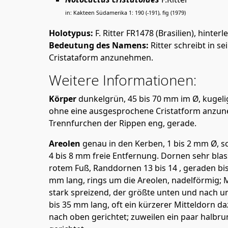
in: Kakteen Südamerika 1: 190 (-191), fig (1979)
Holotypus:
F. Ritter FR1478 (Brasilien), hinte
Bedeutung des Namens:
Ritter schreibt in s
Cristataform anzunehmen.
Weitere Informationen:
Körper
dunkelgrün, 45 bis 70 mm im Ø, kugelig
ohne eine ausgesprochene Cristatform anzuneh
Trennfurchen der Rippen eng, gerade.
Areolen
genau in den Kerben, 1 bis 2 mm Ø, s
4 bis 8 mm freie Entfernung. Dornen sehr blass
rotem Fuß, Randdornen 13 bis 14 , geraden bis
mm lang, rings um die Areolen, nadelförmig; Mi
stark spreizend, der größte unten und nach un
bis 35 mm lang, oft ein kürzerer Mitteldorn 
nach oben gerichtet; zuweilen ein paar halbru