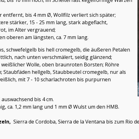
d, bis 10 mm hoch; im Scheitel fast kegelförmige Warzen
 entfernt, bis 4 mm Ø, Wollfilz verliert sich später;
ere stärker, 15 - 25 mm lang, stark abgeflacht,
ot, im Alter vergrauend;
den oberen am längsten, ca. 7 mm lang.
os, schwefelgelb bis hell cromegelb, die äußeren Petalen
ttlich, nach unten verschmälert, seidig glänzend;
, weißlicher Wolle, oben braunroten Borsten; Röhre
n; Staubfäden hellgelb, Staubbeutel cromegelb, nur als
weißlich, mit 7 - 10 scharlachroten bis purpurnen
fe auswachsend bis 4 cm.
mig, ca. 1,2 mm lang und 1 mm Ø Wulst um den HMB.
nzeln,
Sierra de Cordoba, Sierra de la Ventana bis zum Rio d