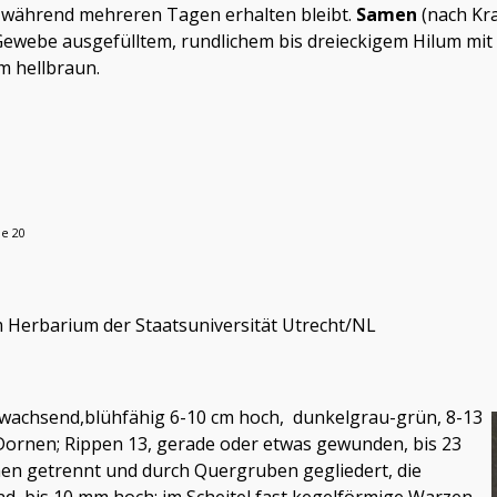
nd während mehreren Tagen erhalten bleibt.
Samen
(nach Kra
ebe ausgefülltem, rundlichem bis dreieckigem Hilum mit s
m hellbraun.
ae 20
im Herbarium der Staatsuniversität Utrecht/NL
rt wachsend,blühfähig 6-10 cm hoch, dunkelgrau-grün, 8-13
n Dornen; Rippen 13, gerade oder etwas gewunden, bis 23
en getrennt und durch Quergruben gegliedert, die