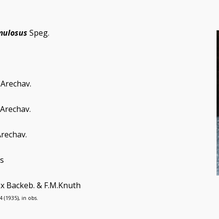
mulosus
Speg.
Arechav.
Arechav.
rechav.
s
ex Backeb. & F.M.Knuth
 (1935), in obs.