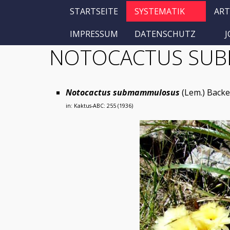
STARTSEITE
SYSTEMATIK
ART
IMPRESSUM
DATENSCHUTZ
NOTOCACTUS SU
Notocactus submammulosus
(Lem.) Backe
in: Kaktus-ABC: 255 (1936)