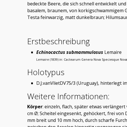
bedeckte Beere, die sich schnell entwickelt u
basalem, braunem, von korkigschwammigem Gew
Testa feinwarzig, matt dunkelbraun; Hilumsau
Erstbeschreibung
Echinocactus submammulosus
Lemaire
Lemaire (1839) in: Cactearum Genera Nova Speciesque Nov
Holotypus
D.J.vanVlietDV75/3 (Uruguay), hinterlegt 
Weitere Informationen:
Körper
: einzeln, flach, später etwas verlänge
cm Ø; Scheitel eingesenkt, gehöckert, frei vo
mm breit und 10 mm hoch, durch scharfe Furch