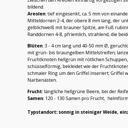
zwischen den Areolen kinnartig vorgezogen sin
bildend.
Areolen
: tief eingesenkt, ca. 5 mm von einander
Mitteldornen 2-4, der obere 8 mm lang, der unt
gelblichweiß mit brauner Spitze, am Fuß rubinr
Randdornen 4-8, pfriemlich, strahlend, die bei
Blüten
: 3 - 4 cm lang und 40-50 mm Ø, geruchl
mit grün- bis braungelben Mittelstreifen; lanze
Fruchtknoten hellgrün mit rötlichen Schuppen
schüsselförmig, bekleidet wie der Fruchtknote
schmaler Ring um den Griffel inseriert; Griffel 
Narbenästen.
Frucht
: längliche hellgrüne Beere, bei der Rei
Samen
: 120 - 130 Samen pro Frucht, helmför
Typstandort: sonnig in steiniger Weide, ei