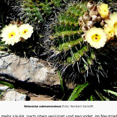
Notocactus submammulosus
(Foto: Norbert Gerloff)
 mehr säulig, nach oben verjüngt und gerundet, im Neutrieb 