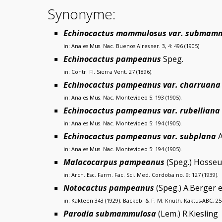
Synonyme:
Echinocactus mammulosus var. submam
in: Anales Mus. Nac. Buenos Aires ser. 3, 4: 496 (1905)
Echinocactus pampeanus
Speg.
in: Contr. Fl. Sierra Vent. 27 (1896).
Echinocactus pampeanus var. charruana
in: Anales Mus. Nac. Montevideo 5: 193 (1905).
Echinocactus pampeanus var. rubelliana
in: Anales Mus. Nac. Montevideo 5: 194 (1905).
Echinocactus pampeanus var. subplana
A
in: Anales Mus. Nac. Montevideo 5: 194 (1905).
Malacocarpus pampeanus
(Speg.) Hosseu
in: Arch. Esc. Farm. Fac. Sci. Med. Cordoba no. 9: 127 (1939).
Notocactus pampeanus
(Speg.) A.Berger 
in: Kakteen 343 (1929); Backeb. & F. M. Knuth, Kaktus-ABC, 254
Parodia submammulosa
(Lem.) R.Kiesling