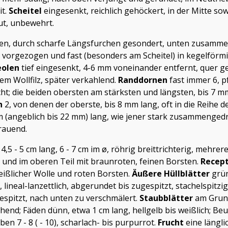
it.
Scheitel
eingesenkt, reichlich gehöckert, in der Mitte sow
ut, unbewehrt.
en, durch scharfe Längsfurchen gesondert, unten zusammen
ig vorgezogen und fast (besonders am Scheitel) in kegelför
eolen
tief eingesenkt, 4-6 mm voneinander entfernt, quer ge
em Wollfilz, später verkahlend.
Randdornen
fast immer 6, p
cht; die beiden obersten am stärksten und längsten, bis 7 m
n
2, von denen der oberste, bis 8 mm lang, oft in die Reihe 
 mm (angeblich bis 22 mm) lang, wie jener stark zusammengedr
rauend.
,5 - 5 cm lang, 6 - 7 cm im ø, röhrig breittrichterig, mehre
e und im oberen Teil mit braunroten, feinen Borsten.
Recep
ißlicher Wolle und roten Borsten.
Äußere Hüllblätter
grün
, lineal-lanzettlich, abgerundet bis zugespitzt, stachelspitzig
espitzt, nach unten zu verschmälert.
Staubblätter
am Grund
ichend; Fäden dünn, etwa 1 cm lang, hellgelb bis weißlich; Be
ben 7 - 8 ( - 10), scharlach- bis purpurrot.
Frucht
eine längli