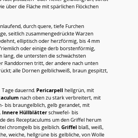
ie über die Fläche mit spärlichen Flöckchen
laufend, durch quere, tiefe Furchen
mige, seitlich zusammengedrückte Warzen
dehnt, elliptisch oder herzförmig, bis 4 mm
friemlich oder einige derb borstenförmig,
m lang, die untersten die schwächsten
der Randdornen tritt, der andere nach unten
ückt; alle Dornen gelblichweiß, braun gespitzt,
re Tage dauernd.
Pericarpell
hellgrün, mit
taculum
nach oben zu stark verbreitert, mit
- bis braungelblich, gelb gerandet, mit
.
Innere Hüllblätter
schwefel- bis
e des Receptaculums um den Griffel herum
utel chromgelb bis gelblich.
Griffel
blaß, weiß,
che, weiche, hellgrüne bis gelbliche, von Wolle