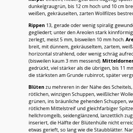
dunkelgraugrün, bis 12 cm hoch und 10 cm bre
weißen, gekräuselten, zarten Wollfilzes bestre
Rippen
13, gerade oder wenig spiralig gewund
gegliedert; unter den Areolen stark kinnförm
zerlegt, meist 5 mm, bisweilen 10 mm hoch.
Ar
breit, mit dünnem, gekräuseltem, zartem, weiß
horizontal strahlend, oder wenig schräg aufre
(bisweilen kaum 3 mm messend).
Mitteldorne
gedrückt, viel stärker als die übrigen, bis 11
die stärksten am Grunde rubinrot, später verg
Blüten
zu mehreren in der Nähe des Scheitels, 4
rötlichen, winzigen Schuppen, weißlicher Woll
grünen, ins bräunliche gehenden Schuppen, we
rötlichem Mittelstreif und gleichfarbiger Spitze
hellchromgelb, seidenglänzend, lanzettlich zug
inseriert, die Hälfte der Blütenhülle nicht erre
etwas gerieft, so lang wie die Staubblätter. Nar